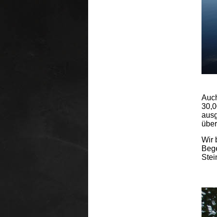
Auch
30,0
ausg
über
Wir 
Bege
Stein