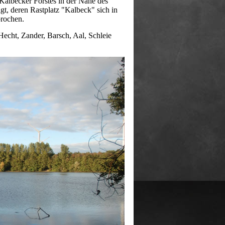
 Kalbecker Forstes in der Nähe des
t, deren Rastplatz "Kalbeck" sich in
prochen.
Hecht, Zander, Barsch, Aal, Schleie