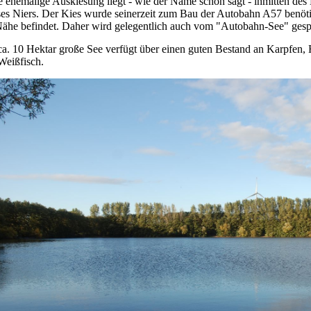
e ehemalige Auskiesung liegt - wie der Name schon sagt - inmitten des
ses Niers. Der Kies wurde seinerzeit zum Bau der Autobahn A57 benötig
Nähe befindet. Daher wird gelegentlich auch vom "Autobahn-See" ges
ca. 10 Hektar große See verfügt über einen guten Bestand an Karpfen, 
Weißfisch.