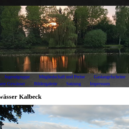
Jugendgruppe
Mitgliedschaft und Preise
Gastangelscheine
ere Gewässer
Bildergalerie
Satzung
Impressum
wässer Kalbeck