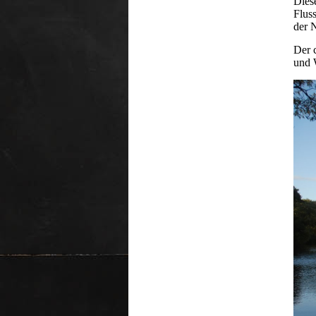
Dies
Flus
der 
Der 
und 